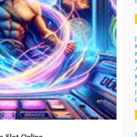
l
J
 Slot Online