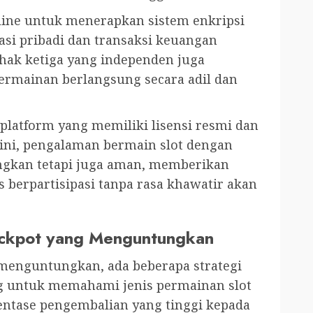
nline untuk menerapkan sistem enkripsi
si pribadi dan transaksi keuangan
pihak ketiga yang independen juga
rmainan berlangsung secara adil dan
latform yang memiliki lisensi resmi dan
 ini, pengalaman bermain slot dengan
angkan tetapi juga aman, memberikan
 berpartisipasi tanpa rasa khawatir akan
Jackpot yang Menguntungkan
 menguntungkan, ada beberapa strategi
ng untuk memahami jenis permainan slot
rsentase pengembalian yang tinggi kepada