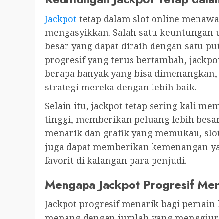
Jackpot
tetap dalam slot online menaw
mengasyikkan. Salah satu keuntungan
besar yang dapat diraih dengan satu pu
progresif yang terus bertambah, jackpo
berapa banyak yang bisa dimenangkan,
strategi mereka dengan lebih baik.
Selain itu, jackpot tetap sering kali m
tinggi, memberikan peluang lebih bes
menarik dan grafik yang memukau, slot 
juga dapat memberikan kemenangan yan
favorit di kalangan para penjudi.
Mengapa Jackpot Progresif Men
Jackpot progresif menarik bagi pemai
menang dengan jumlah yang menggiurk