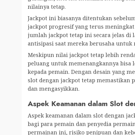
nilainya tetap.
Jackpot ini biasanya ditentukan sebel
jackpot progresif yang terus meningkat
jumlah jackpot tetap ini secara jelas d
antisipasi saat mereka berusaha untuk
Meskipun nilai jackpot tetap lebih ren
peluang untuk memenangkannya bisa le
kepada pemain. Dengan desain yang m
slot dengan jackpot tetap memastika
dan mengasyikkan.
Aspek Keamanan dalam Slot den
Aspek keamanan dalam slot dengan jack
bagi para pemain dan penyedia permai
permainan ini, risiko penipuan dan keb