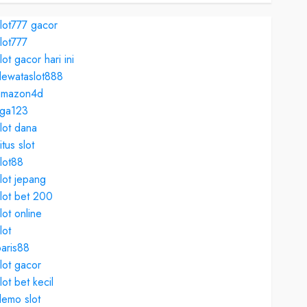
lot777 gacor
lot777
lot gacor hari ini
dewataslot888
amazon4d
iga123
lot dana
itus slot
lot88
lot jepang
lot bet 200
lot online
lot
aris88
lot gacor
lot bet kecil
emo slot