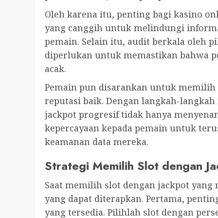
Oleh karena itu, penting bagi kasino o
yang canggih untuk melindungi informa
pemain. Selain itu, audit berkala oleh 
diperlukan untuk memastikan bahwa pe
acak.
Pemain pun disarankan untuk memilih p
reputasi baik. Dengan langkah-langkah
jackpot progresif tidak hanya menyen
kepercayaan kepada pemain untuk terus
keamanan data mereka.
Strategi Memilih Slot dengan 
Saat memilih slot dengan jackpot yang
yang dapat diterapkan. Pertama, penti
yang tersedia. Pilihlah slot dengan pe