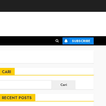
SUBSCRIBE
CARI
Cari
RECENT POSTS