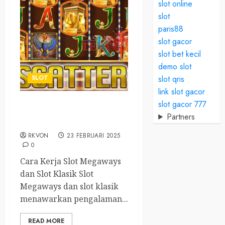
slot online
slot
paris88
slot gacor
slot bet kecil
demo slot
SLOT
slot qris
link slot gacor
slot gacor 777
Perbedaan Slot Megaways
Partners
dan Slot Klasik
RKVON
23 FEBRUARI 2025
0
Cara Kerja Slot Megaways
dan Slot Klasik Slot
Megaways dan slot klasik
menawarkan pengalaman...
READ MORE