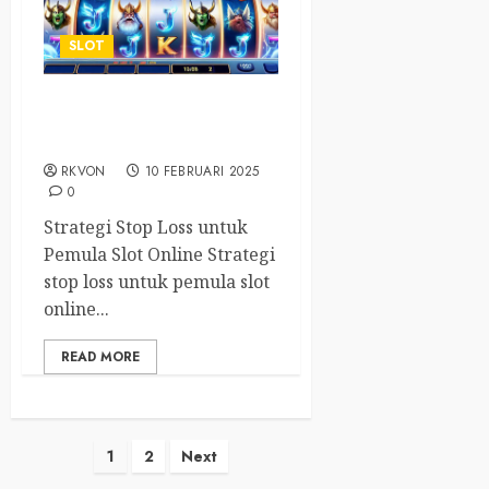
SLOT
Teknik Stop Loss dan Stop
Win di Slot Online
RKVON
10 FEBRUARI 2025
0
Strategi Stop Loss untuk
Pemula Slot Online Strategi
stop loss untuk pemula slot
online...
READ MORE
Paginasi
1
2
Next