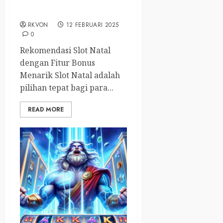
Slot Bertema Natal Terbaik
untuk Liburan
RKVON
12 FEBRUARI 2025
0
Rekomendasi Slot Natal
dengan Fitur Bonus
Menarik Slot Natal adalah
pilihan tepat bagi para...
READ MORE