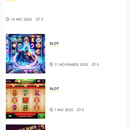
Modern Online Slots with Comfortable User
Experience
16 MEI 2026
0
SLOT
Menghindari Kekalahan Beruntun
dalam Bermain Slot Online
11 NOVEMBER 2025
0
SLOT
Slot Jackpot Progresif: Cara
Kerjanya dan Bagaimana Menang
1 MEI 2025
0