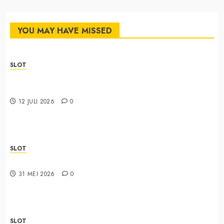
pos
YOU MAY HAVE MISSED
SLOT
Tips Menikmati Slot Maxwin secara Santai dan
Terencana
12 JULI 2026
0
SLOT
Mahjong Resmi dengan Tampilan Menarik dan Praktis
31 MEI 2026
0
SLOT