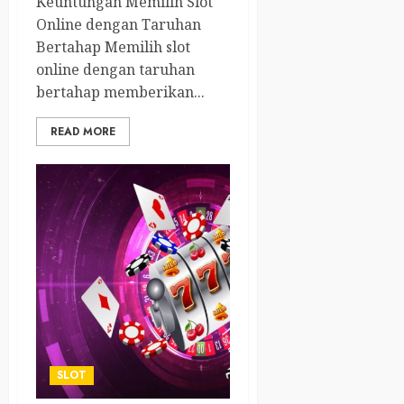
Keuntungan Memilih Slot
Online dengan Taruhan
Bertahap Memilih slot
online dengan taruhan
bertahap memberikan...
READ MORE
SLOT