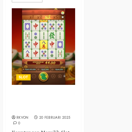
SLOT
Mengapa Memilih Slot
Online dengan Sistem
Taruhan Bertahap?
RKVON
20 FEBRUARI 2025
0