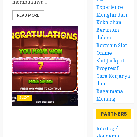
membuatnya...
Experience
Menghindari
READ MORE
Kekalahan
Beruntun
dalam
Bermain Slot
Online
Slot Jackpot
Progresif:
Cara Kerjanya
dan
Bagaimana
SLOT
Menang
PARTNERS
Regulasi Ketat Slot Online
di Inggris: Apa
toto togel
Dampaknya?
slot demo