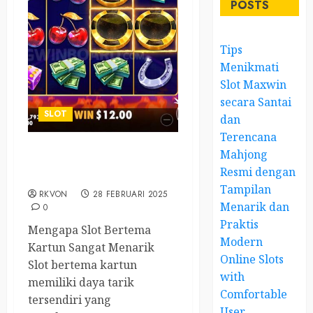
POSTS
Tips
Menikmati
Slot Maxwin
secara Santai
SLOT
dan
Terencana
Mahjong
Slot Online Bertema Kartun
Resmi dengan
yang Seru Dimainkan
Tampilan
RKVON
28 FEBRUARI 2025
Menarik dan
0
Praktis
Mengapa Slot Bertema
Modern
Kartun Sangat Menarik
Online Slots
Slot bertema kartun
with
memiliki daya tarik
Comfortable
tersendiri yang
User