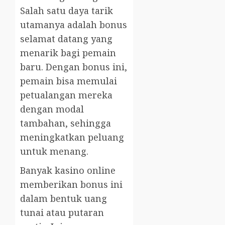
Salah satu daya tarik
utamanya adalah bonus
selamat datang yang
menarik bagi pemain
baru. Dengan bonus ini,
pemain bisa memulai
petualangan mereka
dengan modal
tambahan, sehingga
meningkatkan peluang
untuk menang.
Banyak kasino online
memberikan bonus ini
dalam bentuk uang
tunai atau putaran