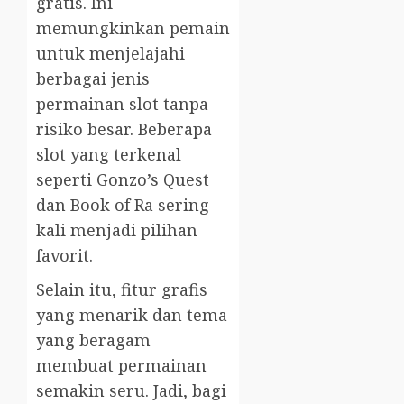
gratis. Ini
memungkinkan pemain
untuk menjelajahi
berbagai jenis
permainan slot tanpa
risiko besar. Beberapa
slot yang terkenal
seperti Gonzo’s Quest
dan Book of Ra sering
kali menjadi pilihan
favorit.
Selain itu, fitur grafis
yang menarik dan tema
yang beragam
membuat permainan
semakin seru. Jadi, bagi