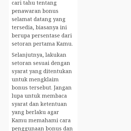
cari tahu tentang
penawaran bonus
selamat datang yang
tersedia, biasanya ini
berupa persentase dari
setoran pertama Kamu.
Selanjutnya, lakukan
setoran sesuai dengan
syarat yang ditentukan
untuk mengklaim
bonus tersebut. Jangan
lupa untuk membaca
syarat dan ketentuan
yang berlaku agar
Kamu memahami cara
penggunaan bonus dan