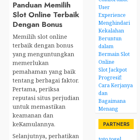
Panduan Memilih
User
Slot Online Terbaik
Experience
Dengan Bonus
Menghindari
Kekalahan
Memilih slot online
Beruntun
terbaik dengan bonus
dalam
yang menguntungkan
Bermain Slot
Online
memerlukan
Slot Jackpot
pemahaman yang baik
Progresif:
tentang berbagai faktor.
Cara Kerjanya
Pertama, periksa
dan
reputasi situs perjudian
Bagaimana
untuk memastikan
Menang
keamanan dan
keKamulannya.
PARTNERS
Selanjutnya, perhatikan
toto togel