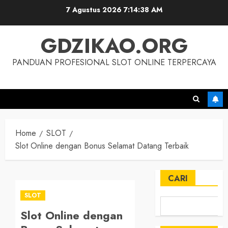
Skip
7 Agustus 2026
7:14:38 AM
to
content
GDZIKAO.ORG
PANDUAN PROFESIONAL SLOT ONLINE TERPERCAYA
Home
SLOT
Slot Online dengan Bonus Selamat Datang Terbaik
CARI
SLOT
Slot Online dengan