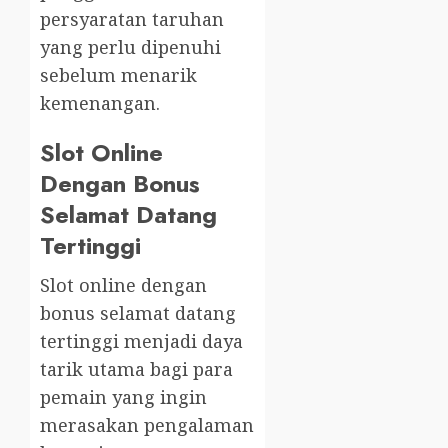
persyaratan taruhan
yang perlu dipenuhi
sebelum menarik
kemenangan.
Slot Online
Dengan Bonus
Selamat Datang
Tertinggi
Slot online dengan
bonus selamat datang
tertinggi menjadi daya
tarik utama bagi para
pemain yang ingin
merasakan pengalaman