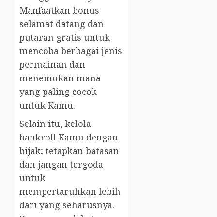
Manfaatkan bonus
selamat datang dan
putaran gratis untuk
mencoba berbagai jenis
permainan dan
menemukan mana
yang paling cocok
untuk Kamu.
Selain itu, kelola
bankroll Kamu dengan
bijak; tetapkan batasan
dan jangan tergoda
untuk
mempertaruhkan lebih
dari yang seharusnya.