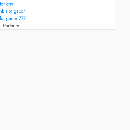
lot qris
ink slot gacor
lot gacor 777
Partners