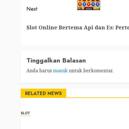
Next
Next
Slot Online Bertema Api dan Es: Pe
post:
Tinggalkan Balasan
Anda harus
masuk
untuk berkomentar.
RELATED NEWS
SLOT
Tips Menikmati Slot Maxwin secara Santai dan
Terencana