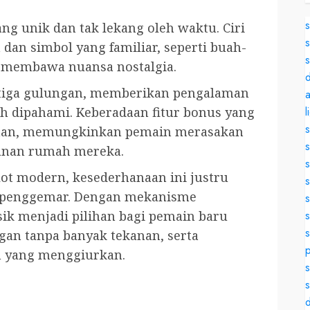
s
ang unik dan tak lekang oleh waktu. Ciri
s
dan simbol yang familiar, seperti buah-
s
g membawa nuansa nostalgia.
iga gulungan, memberikan pengalaman
l
h dipahami. Keberadaan fitur bonus yang
s
nan, memungkinkan pemain merasakan
s
manan rumah mereka.
s
lot modern, kesederhanaan ini justru
s
ra penggemar. Dengan mekanisme
s
s
sik menjadi pilihan bagi pemain baru
s
an tanpa banyak tekanan, serta
p
 yang menggiurkan.
s
s
d