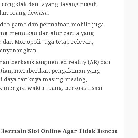
i congklak dan layang-layang masih
dan orang dewasa.
video game dan permainan mobile juga
ang memukau dan alur cerita yang
 dan Monopoli juga tetap relevan,
menyenangkan.
nan berbasis augmented reality (AR) dan
rhatian, memberikan pengalaman yang
ki daya tariknya masing-masing,
 mengisi waktu luang, bersosialisasi,
 Bermain Slot Online Agar Tidak Boncos