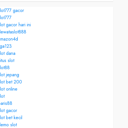
lot777 gacor
lot777
lot gacor hari ini
dewataslot888
amazon4d
iga123
lot dana
itus slot
lot88
lot jepang
lot bet 200
lot online
lot
aris88
lot gacor
lot bet kecil
emo slot