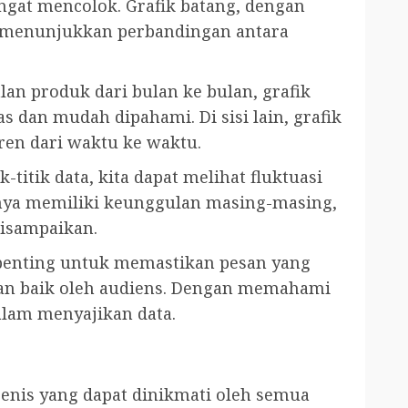
angat mencolok. Grafik batang, dengan
m menunjukkan perbandingan antara
alan produk dari bulan ke bulan, grafik
 dan mudah dipahami. Di sisi lain, grafik
ren dari waktu ke waktu.
itik data, kita dapat melihat fluktuasi
uanya memiliki keunggulan masing-masing,
disampaikan.
t penting untuk memastikan pesan yang
gan baik oleh audiens. Dengan memahami
dalam menyajikan data.
jenis yang dapat dinikmati oleh semua