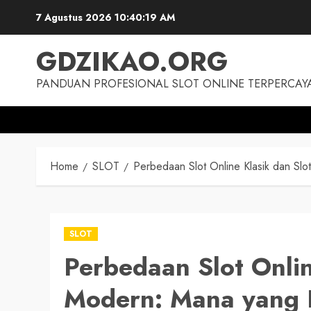
Skip
7 Agustus 2026
10:40:20 AM
to
content
GDZIKAO.ORG
PANDUAN PROFESIONAL SLOT ONLINE TERPERCAY
Home
SLOT
Perbedaan Slot Online Klasik dan Sl
SLOT
Perbedaan Slot Onlin
Modern: Mana yang 