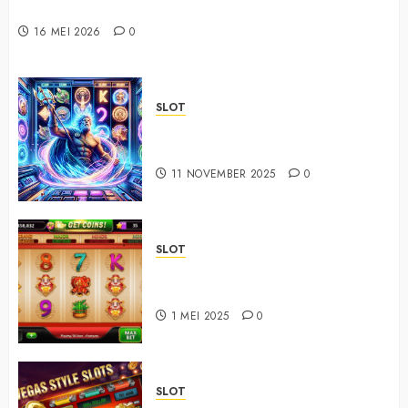
Experience
16 MEI 2026
0
SLOT
Menghindari Kekalahan Beruntun
dalam Bermain Slot Online
11 NOVEMBER 2025
0
SLOT
Slot Jackpot Progresif: Cara
Kerjanya dan Bagaimana Menang
1 MEI 2025
0
SLOT