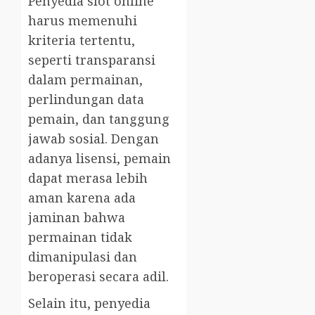
Penyedia slot online
harus memenuhi
kriteria tertentu,
seperti transparansi
dalam permainan,
perlindungan data
pemain, dan tanggung
jawab sosial. Dengan
adanya lisensi, pemain
dapat merasa lebih
aman karena ada
jaminan bahwa
permainan tidak
dimanipulasi dan
beroperasi secara adil.
Selain itu, penyedia