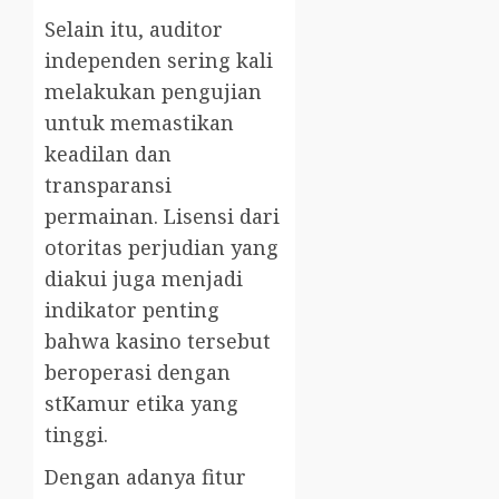
Selain itu, auditor
independen sering kali
melakukan pengujian
untuk memastikan
keadilan dan
transparansi
permainan. Lisensi dari
otoritas perjudian yang
diakui juga menjadi
indikator penting
bahwa kasino tersebut
beroperasi dengan
stKamur etika yang
tinggi.
Dengan adanya fitur