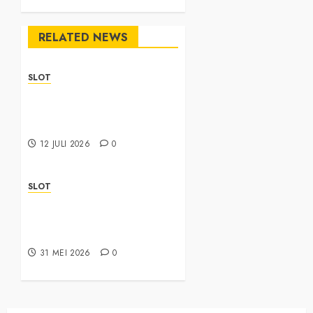
RELATED NEWS
SLOT
Tips Menikmati Slot Maxwin
secara Santai dan
Terencana
12 JULI 2026
0
SLOT
Mahjong Resmi dengan
Tampilan Menarik dan
Praktis
31 MEI 2026
0