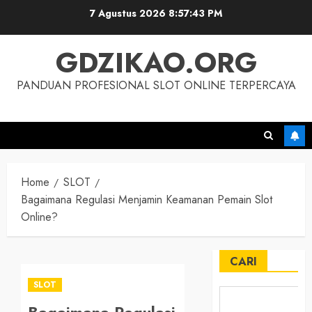
Skip
7 Agustus 2026
8:57:44 PM
to
content
GDZIKAO.ORG
PANDUAN PROFESIONAL SLOT ONLINE TERPERCAYA
Home
SLOT
Bagaimana Regulasi Menjamin Keamanan Pemain Slot
Online?
CARI
SLOT