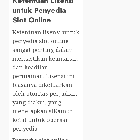
Ketentuan Lisensi
untuk Penyedia
Slot Online
Ketentuan lisensi untuk
penyedia slot online
sangat penting dalam
memastikan keamanan
dan keadilan
permainan. Lisensi ini
biasanya dikeluarkan
oleh otoritas perjudian
yang diakui, yang
menetapkan stKamur
ketat untuk operasi
penyedia.