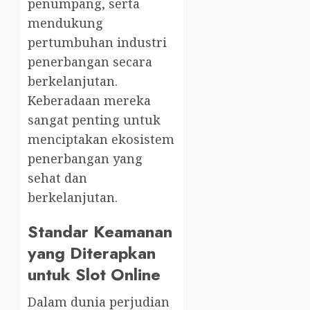
penumpang, serta
mendukung
pertumbuhan industri
penerbangan secara
berkelanjutan.
Keberadaan mereka
sangat penting untuk
menciptakan ekosistem
penerbangan yang
sehat dan
berkelanjutan.
Standar Keamanan
yang Diterapkan
untuk Slot Online
Dalam dunia perjudian