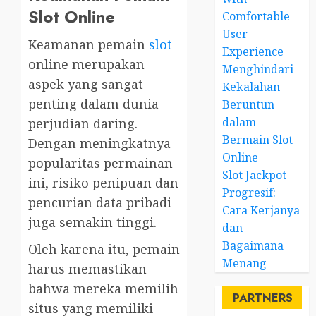
Slot Online
Comfortable
User
Keamanan pemain
slot
Experience
online merupakan
Menghindari
aspek yang sangat
Kekalahan
penting dalam dunia
Beruntun
dalam
perjudian daring.
Bermain Slot
Dengan meningkatnya
Online
popularitas permainan
Slot Jackpot
ini, risiko penipuan dan
Progresif:
pencurian data pribadi
Cara Kerjanya
juga semakin tinggi.
dan
Bagaimana
Oleh karena itu, pemain
Menang
harus memastikan
bahwa mereka memilih
PARTNERS
situs yang memiliki